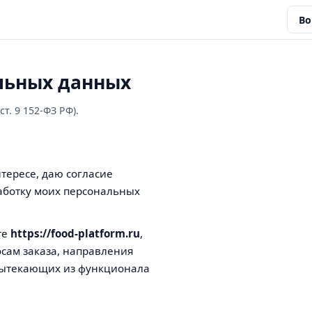
Во
альных данных
т. 9 152-ФЗ РФ).
нтересе, даю согласие
аботку моих персональных
те
https://food-platform.ru
,
осам заказа, направления
 вытекающих из функционала